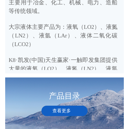
主要用于冶金、化工、机械、电力、造船
等传统领域。
大宗液体主要产品为：液氧（LO2）、液氮
（LN2）、液氩（LAr）、液体二氧化碳
（LCO2）
K8·凯发(中国)天生赢家·一触即发集团提供
大量的液氧（LO2）、液氮（LN2）、液氩
（LAr）、液体二氧化碳（LCO2）产品供
应服务；专业的运输槽车及运营团队；提
供液体储槽，管道安装，液体槽车配送及
产品目录
液体充装服务等综合解决方案！
查看更多