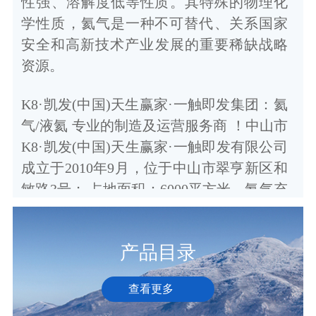
性强、溶解度低等性质。其特殊的物理化
学性质，氦气是一种不可替代、关系国家
安全和高新技术产业发展的重要稀缺战略
资源。
K8·凯发(中国)天生赢家·一触即发集团：氦
气/液氦 专业的制造及运营服务商 ！中山市
K8·凯发(中国)天生赢家·一触即发有限公司
成立于2010年9月，位于中山市翠亨新区和
敏路3号； 占地面积：6000平方米，氦气充
装产能为450吨/年前身是外资公
司“GLOBAL GAS”的中山基地，被粤佳公
产品目录
司整体收购； 拥有国际上当前最先进的液
氦及氦气充装产线，取得
查看更多
ISO9001：2008质量管 理体系认
证证书；采用国际流行的“充装岛式”产线