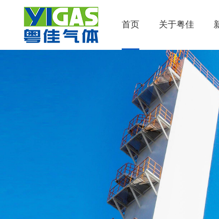
首页
关于粤佳