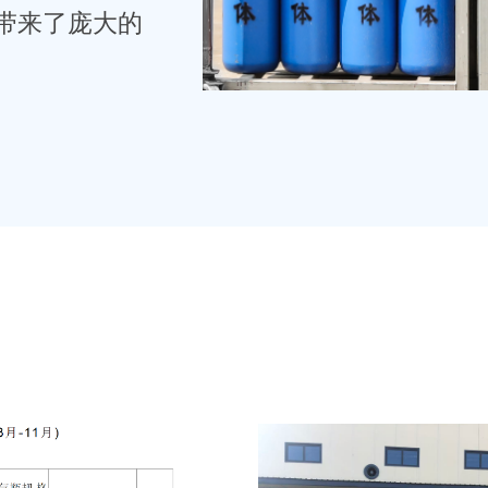
更带来了庞大的