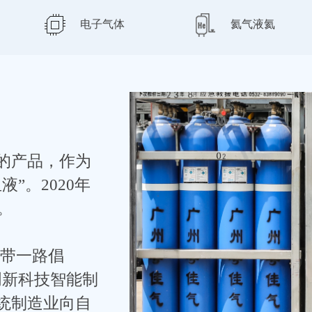
电子气体
氦气液氦
，作为
。2020年
。
“一带一路倡
创新科技智能制
统制造业向自