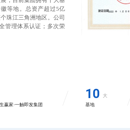
英德、安徽等地。总资产超过5亿
布整个珠江三角洲地区。公司
00安全管理体系认证；多次荣
10
大
天生赢家·一触即发集团
基地