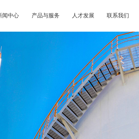
新闻中心
产品与服务
人才发展
联系我们