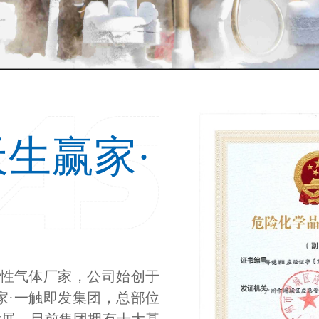
天生赢家·
性气体厂家，公司始创于
家·一触即发集团，总部位
展，目前集团拥有十大基